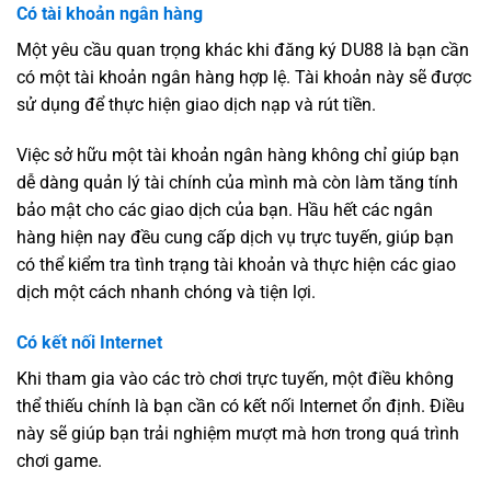
Có tài khoản ngân hàng
Một yêu cầu quan trọng khác khi đăng ký DU88 là bạn cần
có một tài khoản ngân hàng hợp lệ. Tài khoản này sẽ được
sử dụng để thực hiện giao dịch nạp và rút tiền.
Việc sở hữu một tài khoản ngân hàng không chỉ giúp bạn
dễ dàng quản lý tài chính của mình mà còn làm tăng tính
bảo mật cho các giao dịch của bạn. Hầu hết các ngân
hàng hiện nay đều cung cấp dịch vụ trực tuyến, giúp bạn
có thể kiểm tra tình trạng tài khoản và thực hiện các giao
dịch một cách nhanh chóng và tiện lợi.
Có kết nối Internet
Khi tham gia vào các trò chơi trực tuyến, một điều không
thể thiếu chính là bạn cần có kết nối Internet ổn định. Điều
này sẽ giúp bạn trải nghiệm mượt mà hơn trong quá trình
chơi game.