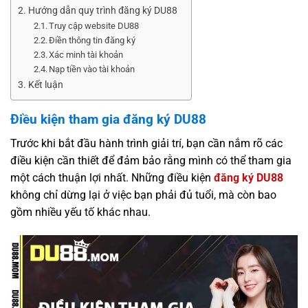
Hướng dẫn quy trình đăng ký DU88
Truy cập website DU88
Điền thông tin đăng ký
Xác minh tài khoản
Nạp tiền vào tài khoản
Kết luận
Điều kiện tham gia đăng ký DU88
Trước khi bắt đầu hành trình giải trí, bạn cần nắm rõ các
điều kiện cần thiết để đảm bảo rằng mình có thể tham gia
một cách thuận lợi nhất. Những điều kiện
đăng ký DU88
không chỉ dừng lại ở việc bạn phải đủ tuổi, mà còn bao
gồm nhiều yếu tố khác nhau.