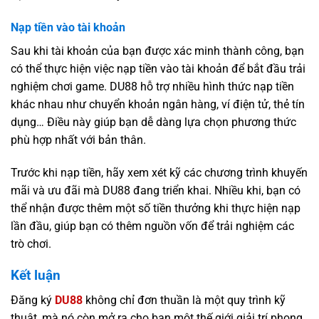
Nạp tiền vào tài khoản
Sau khi tài khoản của bạn được xác minh thành công, bạn
có thể thực hiện việc nạp tiền vào tài khoản để bắt đầu trải
nghiệm chơi game. DU88 hỗ trợ nhiều hình thức nạp tiền
khác nhau như chuyển khoản ngân hàng, ví điện tử, thẻ tín
dụng… Điều này giúp bạn dễ dàng lựa chọn phương thức
phù hợp nhất với bản thân.
Trước khi nạp tiền, hãy xem xét kỹ các chương trình khuyến
mãi và ưu đãi mà DU88 đang triển khai. Nhiều khi, bạn có
thể nhận được thêm một số tiền thưởng khi thực hiện nạp
lần đầu, giúp bạn có thêm nguồn vốn để trải nghiệm các
trò chơi.
Kết luận
Đăng ký
DU88
không chỉ đơn thuần là một quy trình kỹ
thuật, mà nó còn mở ra cho bạn một thế giới giải trí phong