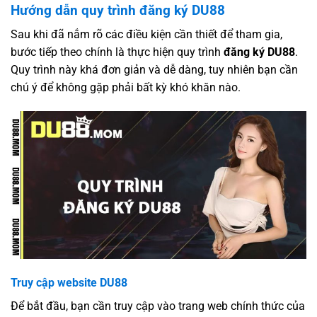
Hướng dẫn quy trình đăng ký DU88
Sau khi đã nắm rõ các điều kiện cần thiết để tham gia,
bước tiếp theo chính là thực hiện quy trình
đăng ký DU88
.
Quy trình này khá đơn giản và dễ dàng, tuy nhiên bạn cần
chú ý để không gặp phải bất kỳ khó khăn nào.
Truy cập website DU88
Để bắt đầu, bạn cần truy cập vào trang web chính thức của